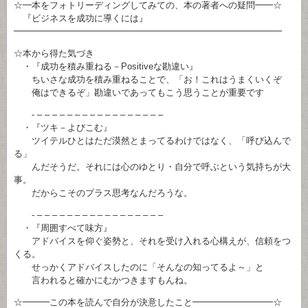
☆━本をフォトリーディングしてみての、本の著者への疑問━━☆
『ビジネスを成功に導くには』
━━━━━━━━━━━━━━━━━━━━━━━━━━━━━━
☆本から得た気づき
・『成功を積み重ねる－Positiveな勘違い』
ちいさな成功を積み重ねることで、「お！これはうまくいくぞ
俺はできるぞ」勘違いであってもこう思うことが重要です
- – – – – – – – – – – – – – – – – –
・『ツキ－よびこむ』
ツイテルひとはただ漠然とまってるわけではなく、「呼び込んで
る」
んだそうだ。それには心のゆとり・自分で呼ぶという気持ちが大
事。
だからこそのプラス思考なんだろうな。
- – – – – – – – – – – – – – – – – –
・『周囲すべて味方』
アドバイスを仰ぐ姿勢と、それを受け入れる心構えが、信頼をつ
くる。
せっかくアドバイスしたのに「そんなの知ってるよ～」と
言われると確かにむかつきますもんね。
☆━━━この本を読んで自分が決意したこと━━━━━━━━━☆